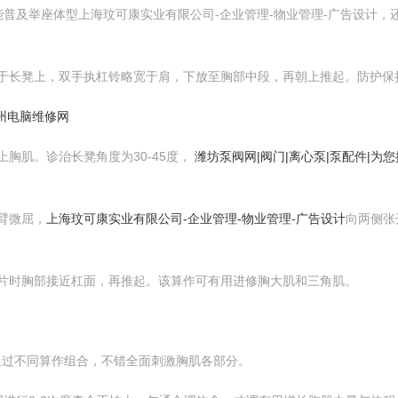
普及举座体型上海玟可康实业有限公司-企业管理-物业管理-广告设计，
平躺于长凳上，双手执杠铃略宽于肩，下放至胸部中段，再朝上推起。防护
梅州电脑维修网
激上胸肌。诊治长凳角度为30-45度，
潍坊泵阀网|阀门|离心泵|泵配件|为
双臂微屈，
上海玟可康实业有限公司-企业管理-物业管理-广告设计
向两侧张
体下片时胸部接近杠面，再推起。该算作可有用进修胸大肌和三角肌。
肌。通过不同算作组合，不错全面刺激胸肌各部分。