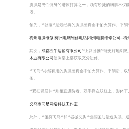
胸肌是男性健身的进攻打算之一，领有矫捷的胸肌不仅能
段。
领先，**卧推**是最经典的胸肌磨真金不怕火算作。
梅州电脑维修|梅州电脑维修电话|梅州电脑维修公司--
其次，
成都五牛运输有限公司
**上斜卧推**能更好地刺
木业有限公司
使胸部上部获取充分进修。
**飞鸟**亦然有用的胸肌磨真金不怕火算作。平躺后，
条。
**双杠臂屈伸**则相宜进阶者。双手撑在双杠上，形
义乌市同是网络科技工作室
此外，**俯身飞鸟**和**器械夹胸**也能匡助塑造胸