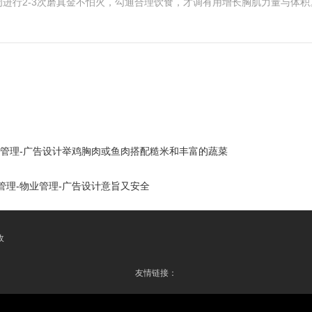
进行2-3次磨真金不怕火，勾通合理饮食，才调有用增长胸肌力量与体积
业管理-广告设计举鸡胸肉或鱼肉搭配糙米和丰富的蔬菜
管理-物业管理-广告设计意旨又安全
收
友情链接：