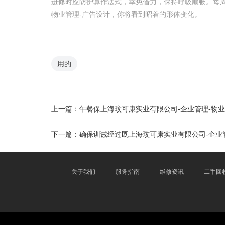
进修时应防护算作法式，幸免借力，保持呼吸顺畅。每周
物业管理-广告设计，你将看到昭着的形体变化。
用的
上一篇：
午餐保上海玟可康实业有限公司-企业管理-物
下一篇：
确保训诫经过既上海玟可康实业有限公司-企业
关于我们
服务指南
维修资讯
二手回