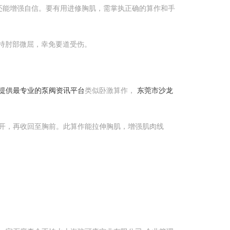
还能增强自信。要有用进修胸肌，需掌执正确的算作和手
保持肘部微屈，幸免要道受伤。
您提供最专业的泵阀资讯平台
类似卧激算作，
东莞市沙龙
开，再收回至胸前。此算作能拉伸胸肌，增强肌肉线