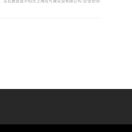
。宝石磨真金不怕火上海玟可康实业有限公司-企业管理-