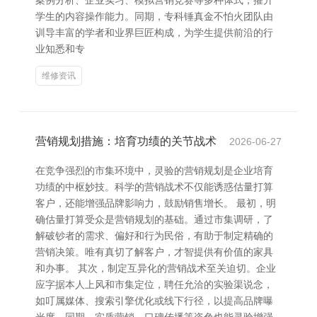
案例分析、企业实习、模拟营销竞赛等多种体式，擢升
学生的内容操作能力。同期，专科锤真金不怕火团队由
训导丰富的学者和业界巨匠构成，为学生提供前沿的行
业知悉和专
维修资讯
营销规划措施：培育功绩的关节战术
2026-06-27
在竞争强烈的市集环境中，灵验的营销规划是企业培育
功绩的中枢妙技。科学的营销战术不仅能诱惑估量打算
客户，还能增强品牌影响力，鼓励销售增长。 最初，明
确估量打算受众是营销规划的基础。通过市集调研，了
解破钞者的需求、偏好和行为民俗，有助于制定精确的
营销决策。唯有真切了解客户，才智提供有价值的家具
和办事。 其次，制定互异化的营销战术至关迫切。企业
应字据本人上风和市集定位，聘任允洽的实验渠说念，
如叮属媒体、搜索引擎优化或线下行径，以提高品牌曝