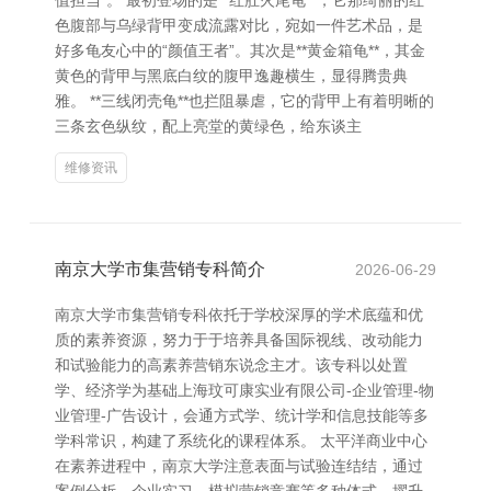
值担当”。 最初登场的是**红肚火尾龟**，它那绮丽的红
色腹部与乌绿背甲变成流露对比，宛如一件艺术品，是
好多龟友心中的“颜值王者”。其次是**黄金箱龟**，其金
黄色的背甲与黑底白纹的腹甲逸趣横生，显得腾贵典
雅。 **三线闭壳龟**也拦阻暴虐，它的背甲上有着明晰的
三条玄色纵纹，配上亮堂的黄绿色，给东谈主
维修资讯
南京大学市集营销专科简介
2026-06-29
南京大学市集营销专科依托于学校深厚的学术底蕴和优
质的素养资源，努力于于培养具备国际视线、改动能力
和试验能力的高素养营销东说念主才。该专科以处置
学、经济学为基础上海玟可康实业有限公司-企业管理-物
业管理-广告设计，会通方式学、统计学和信息技能等多
学科常识，构建了系统化的课程体系。 太平洋商业中心
在素养进程中，南京大学注意表面与试验连结结，通过