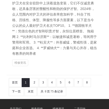
护卫犬在安全驻防中上演着遑急变装，它们不仅诚意勇
敢，还具备厉害的警醒性和刚劲的保护才智。2024年，
众人范围内对护卫犬的评估表率愈加科学，纠合了性
格、历练性、体型、降服性等多方面要素，以下是当今
公认的众人最好护卫犬名次TOP10。 1. **德国牧羊犬
**：凭借出色的才智和职责才智，永恒位居榜首。 拖箱
网 2. **比利时马尔济斯**：以敏捷和诚意著称，等闲用于
警用和军用。 3. **杜宾犬**：外形威猛，警戒性强，是家
庭和企业首选。 4. **罗威纳犬**：力量与关心并存，稳当
有教养的饲养者
维修资讯
首页
1
2
3
4
5
6
7
8
下一页
末页
共
8
页
75
条记录
关于我们
服务指南
维修资讯
二手回收