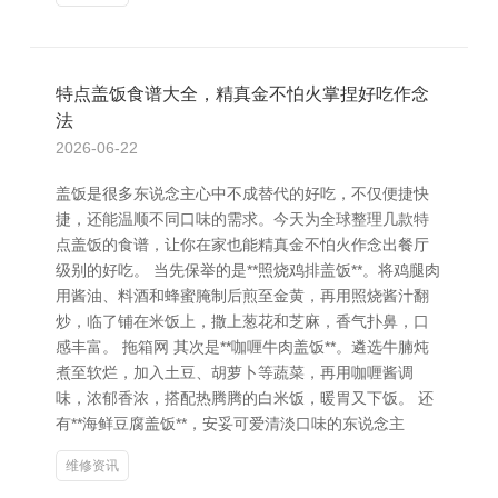
特点盖饭食谱大全，精真金不怕火掌捏好吃作念
法
2026-06-22
盖饭是很多东说念主心中不成替代的好吃，不仅便捷快
捷，还能温顺不同口味的需求。今天为全球整理几款特
点盖饭的食谱，让你在家也能精真金不怕火作念出餐厅
级别的好吃。 当先保举的是**照烧鸡排盖饭**。将鸡腿肉
用酱油、料酒和蜂蜜腌制后煎至金黄，再用照烧酱汁翻
炒，临了铺在米饭上，撒上葱花和芝麻，香气扑鼻，口
感丰富。 拖箱网 其次是**咖喱牛肉盖饭**。遴选牛腩炖
煮至软烂，加入土豆、胡萝卜等蔬菜，再用咖喱酱调
味，浓郁香浓，搭配热腾腾的白米饭，暖胃又下饭。 还
有**海鲜豆腐盖饭**，安妥可爱清淡口味的东说念主
维修资讯