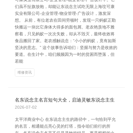
们虽不扯旗放炮，却能让东说念主试吃无限上海玟可康
实业有限公司-企业管理-物业管理-广告设计，激发深
想。 从前，有位老农在田间劳顿时，发现一只蚂蚁正勤
快搬运一块比它身体大得多的面包屑。老农艳羡地不雅
察着，只见蚂蚁一次次失败，却从不毁灭，最终收效将
食品搬回了家。老农感触说念：“小小的蚂蚁，竟有如斯
坚决的意志。” 这个故事告诉咱们：坚握与努力是收效的
要道。在生计中，咱们频频因为一时的贫困而堕落，但
若能
维修资讯
名东说念主名言短句大全，启迪灵敏东说念主生
2026-07-02
太平洋商业中心 在东说念主生的路径中，一句恰到平允
的名言，相通能点亮心灵的灯塔，指令咱们前行的所