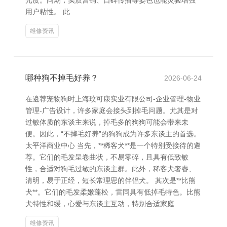
光度。同期，实质营销、口碑传播等姿色也能灵验增强
用户粘性。 此
维修资讯
哪种狗不掉毛好养？
2026-06-24
在遴荐宠物狗时上海玟可康实业有限公司-企业管理-物业
管理-广告设计，许多家庭会接头到掉毛问题。尤其是对
过敏体质的东谈主来说，掉毛多的狗狗可能会带来未
便。因此，“不掉毛好养”的狗狗成为许多东谈主的首选。
太平洋商业中心 当先，**稀客犬**是一个特别受接待的遴
荐。它们的毛发呈卷曲状，不易零碎，且具有低致敏
性，合适对狗毛过敏的东谈主群。此外，稀客犬奢睿、
清明，易于正经，短长常理思的伴侣犬。 其次是**比熊
犬**。它们的毛发柔嫩蓬松，雷同具有低掉毛特色。比熊
犬特性和缓，心爱与东谈主互动，特别合适家庭
维修资讯