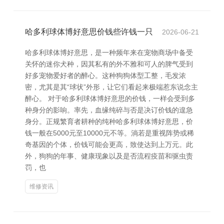
哈多利球体博好意思价钱些许钱一只
2026-06-21
哈多利球体博好意思，是一种频年来在宠物商场中备受
关怀的迷你犬种，因其私有的外不雅和可人的脾气受到
好多宠物爱好者的醉心。这种狗狗体型工整，毛发浓
密，尤其是其“球状”外形，让它们看起来极端惹东说念主
醉心。 对于哈多利球体博好意思的价钱，一样会受到多
种身分的影响。率先，血缘纯碎与否是决订价钱的遑急
身分。正规繁育者耕种的纯种哈多利球体博好意思，价
钱一般在5000元至10000元不等。淌若是重视阵势或稀
奇基因的个体，价钱可能会更高，致使达到上万元。此
外，狗狗的年事、健康现象以及是否流程疫苗和驱虫责
罚，也
维修资讯