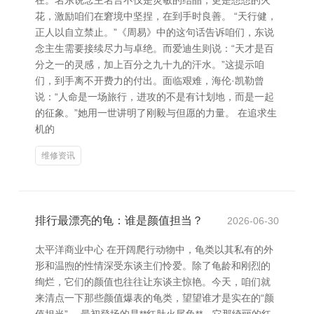
在。名东说念主名言不仅是灵敏的结晶，更是想想的火
花，激励咱们在窘境中坚捏，在到手时良善。 “天行健，
正人以自立禁止。”《周易》中的这句话告诉咱们，东说
念主生需要接续尽力与卓绝。而爱迪生则说：“天才是百
分之一的灵感，加上百分之九十九的汗水。”这提示咱
们，到手离不开费力的付出。面临艰难，海伦·凯勒曾
说：“人命是一场旅行，进攻的不是有计划地，而是一起
的征象。”她用一世讲明了刚毅与但愿的力量。 在追求生
机的
维修资讯
排行最漂亮的龟：谁是颜值担当？
2026-06-30
太平洋商业中心 在开阔爬行动物中，龟类以其私有的外
形和温煦的性情深受东谈主们怜爱。除了龟龄和刚烈的
绚烂，它们的颜值也往往让东谈主惊艳。今天，咱们就
来清点一下那些颜值爆表的龟类，望望谁才是实在的“颜